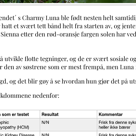
ndet´ s Charmy Luna ble født nesten helt samtidi
 hatt et svært tett bånd helt fra starten av, og jen
Sienna etter den rød-oransje fargen solen har ved
 utvikle flotte tegninger, og de er svært sosiale og
 ) er den av søstrene som er mest frempå, men Luna
ygd, og det blir gøy å se hvordan hun gjør det på u
sykdommene nedenfor: