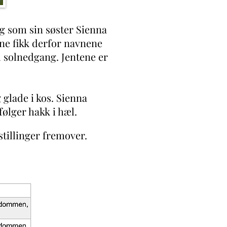
g som sin søster Sienna
tene fikk derfor navnene
 solnedgang. Jentene er
 glade i kos. Sienna
 følger
hakk i hæl.
tstillinger fremover.