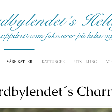
bylendet´s Hel
eoppdrett som fokuserer på helse 
VÅRE KATTER
KATTUNGER
UTSTILLING
Vår
dbylendet´s Char