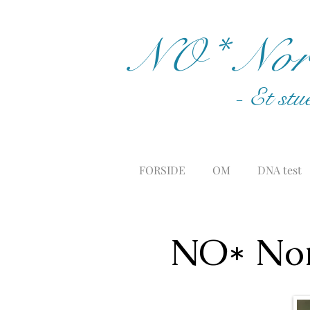
NO* Nord
- Et stu
FORSIDE
OM
DNA test
NO* Nor