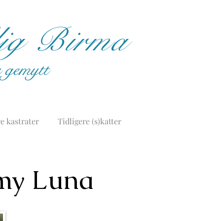
lig Birma
og gemytt
e kastrater
Tidligere (s)katter
my Luna