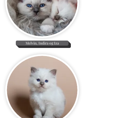
Melvin, Indira og Iza