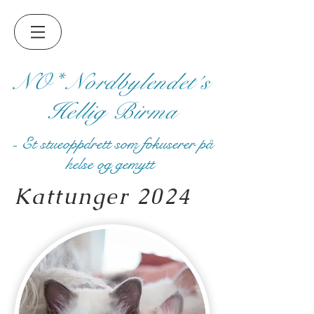
NO* Nordbylendet´s
Hellig Birma
- Et stueoppdrett som fokuserer på
helse og gemytt
Kattunger 2024