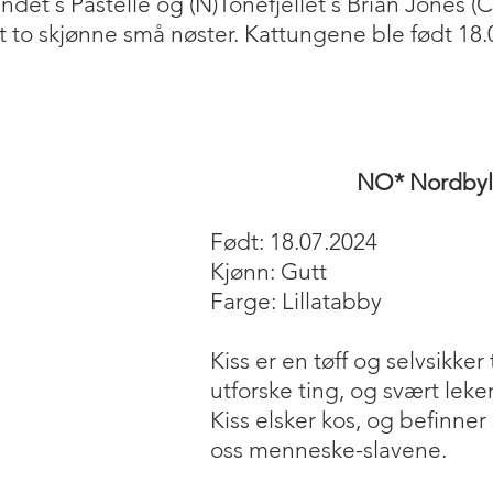
et´s Pastelle og (N)Tonefjellet´s Brian Jones (C
tt to skjønne små nøster. Kattungene ble født 18
NO* Nordbyle
Født: 18.07.2024
Kjønn: Gutt
Farge: Lillatabby
Kiss er en tøff og selvsikker t
utforske ting, og svært leke
Kiss elsker kos, og befinner
oss menneske-slavene.