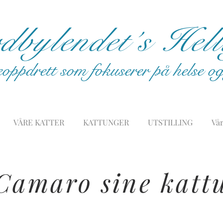
bylendet´s Hel
eoppdrett som fokuserer på helse 
VÅRE KATTER
KATTUNGER
UTSTILLING
Vår
 Camaro sine kat