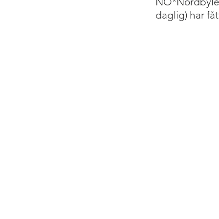
NO*Nordbylend
daglig) har få