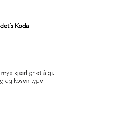
det´s Koda
mye kjærlighet å gi.
ig og kosen type.