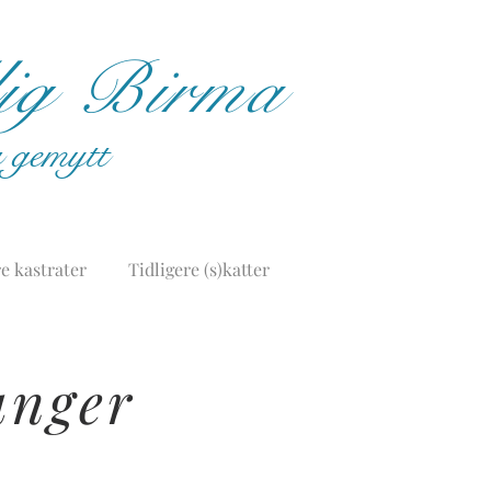
lig Birma
og gemytt
e kastrater
Tidligere (s)katter
tunger