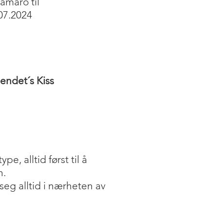
amaro til
.07.2024
ndet´s Kiss
ype, alltid først til å
n.
 seg alltid i nærheten av