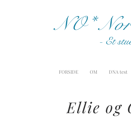
NO* Nord
- Et stu
FORSIDE
OM
DNA test
Ellie og