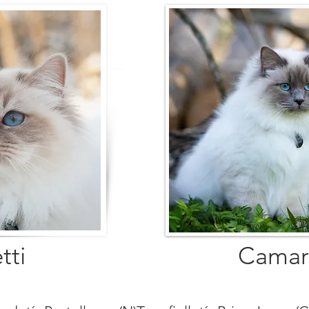
tti
Camar