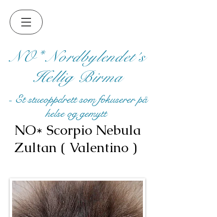
NO* Nordbylendet´s
Hellig Birma
- Et stueoppdrett som fokuserer på
helse og gemytt
NO* Scorpio Nebula
Zultan ( Valentino )