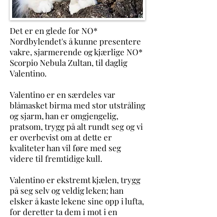
Det er en glede for NO*
Nordbylendet's å kunne presentere
vakre, sjarmerende og kjærlige NO*
Scorpio Nebula Zultan, til daglig
Valentino.
Valentino er en særdeles var
blåmasket birma med stor utstråling
og sjarm, han er omgjengelig,
pratsom, trygg på alt rundt seg og vi
er overbevist om at dette er
kvaliteter han vil føre med seg
videre til fremtidige kull.
Valentino er ekstremt kjælen, trygg
på seg selv og veldig leken; han
elsker å kaste lekene sine opp i lufta,
for deretter ta dem i mot i en