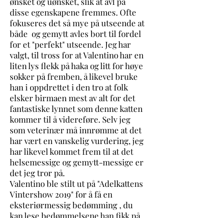
ønsket og uønsket, slik at avl på
disse egenskapene fremmes. Ofte
fokuseres det så mye på utseende at
både og gemytt avles bort til fordel
for et "perfekt" utseende. Jeg har
valgt, til tross for at Valentino har en
liten lys flekk på haka og litt for høye
sokker på fremben, å likevel bruke
han i oppdrettet i den tro at folk
elsker birmaen mest av alt for det
fantastiske lynnet som denne katten
kommer til å videreføre. Selv jeg
som veterinær må innrømme at det
har vært en vanskelig vurdering, jeg
har likevel kommet frem til at det
helsemessige og gemytt-messige er
det jeg tror på.
Valentino ble stilt ut på "Adelkattens
Vintershow 2019" for å få en
eksteriørmessig bedømming , du
kan lese bedømmelsene han fikk på